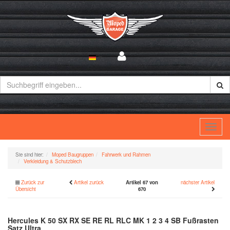
Toggl
navig
Sie sind hier:
Moped Baugruppen
Fahrwerk und Rahmen
Verkleidung & Schutzblech
Zurück zur
Artikel zurück
Artikel 67 von
nächster Artikel
Übersicht
670
Hercules K 50 SX RX SE RE RL RLC MK 1 2 3 4 SB Fußrasten
Satz Ultra