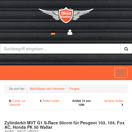
Toggl
navig
Sie sind hier:
Mofa/Moped nach Hersteller
Peugeot
Zurück zur
Artikel zurück
Artikel 73 von
nächster Artikel
Übersicht
1098
Zylinderkit MVT G1 S-Race 50ccm für Peugeot 103, 104, Fox
AC, Honda PK 50 Wallar
ArtNr.: MVT-HM33